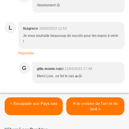
Absolument 😉
L
lizagrece
26/03/2023 12:53
Je vous souhaite beaucoup de succès pour les expos à venir
!
Répondre
G
gille-monte-ruici
22/04/2023 17:49
Merci Liza...ce fut le cas 🙏😉
< Escapade aux Pays bas
A la croisée de l'art et du
lard >