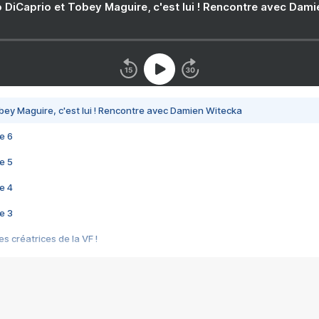
 DiCaprio et Tobey Maguire, c'est lui ! Rencontre avec Dam
bey Maguire, c'est lui ! Rencontre avec Damien Witecka
e 6
e 5
e 4
e 3
s créatrices de la VF !
e 2
e 1
e Mektoub My Love arrive enfin ! Rencontre avec Shaïn Boumedine et Sal