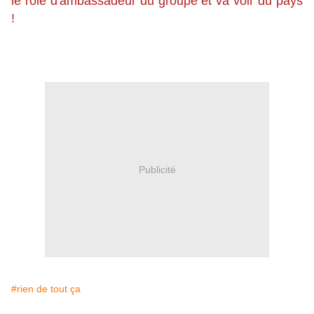
le rôle d'ambassadeur du groupe et va voir du pays
!
Publicité
#rien de tout ça