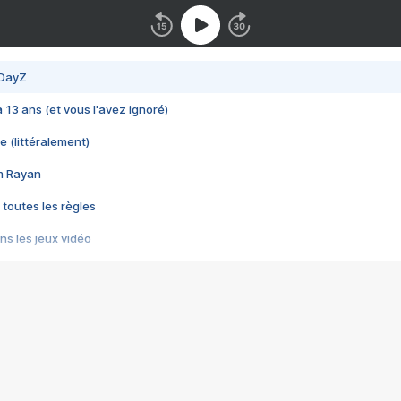
 DayZ
 a 13 ans (et vous l'avez ignoré)
e (littéralement)
im Rayan
 toutes les règles
s les jeux vidéo
us choquant de Rockstar ? - Le scandale BULLY
e plus moche de Steam
du RÊVE tourne au CAUCHEMAR
pendant 8 heures
it… à tort