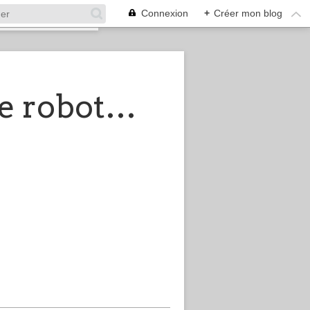
Connexion
+
Créer mon blog
Gille-Monte-Ruici, créateur de robots recyclés