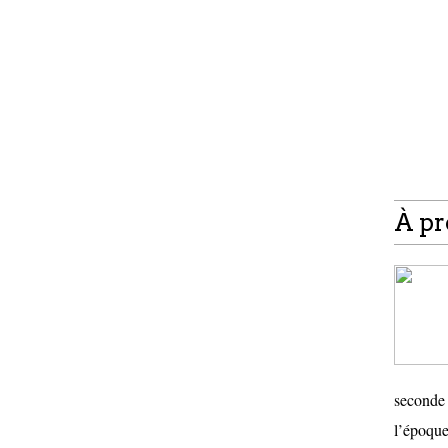
À pr
seconde 
l’époque