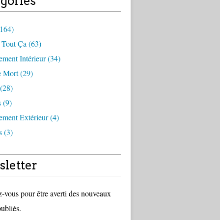
gories
(164)
 Tout Ça (63)
ment Intérieur (34)
 Mort (29)
(28)
 (9)
ment Extérieur (4)
 (3)
letter
vous pour être averti des nouveaux
publiés.