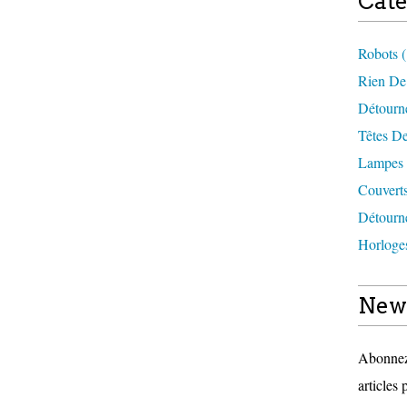
Caté
Robots 
Rien De
Détourne
Têtes De
Lampes 
Couverts
Détourne
Horloges
News
Abonnez-
articles 