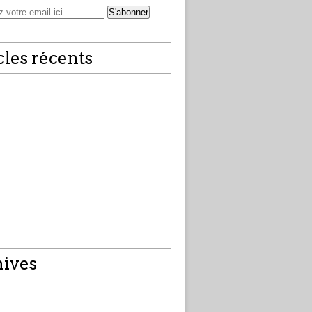
cles récents
ives